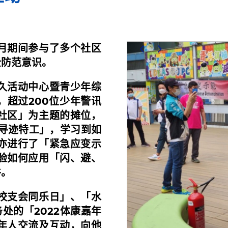
月期间参与了多个社区
全防范意识。
久活动中心暨青少年综
超过200位少年警讯
社区」为主题的摊位，
「寻迹特工」，学习到如
亦进行了「紧急应变示
验如何应用「闪、避、
件。
校支会同乐日」、「水
处的「2022体康嘉年
年人交流及互动，向他