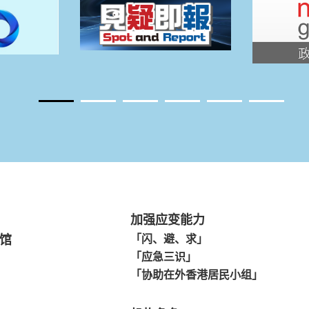
加强应变能力
馆
「闪、避、求」
「应急三识」
「协助在外香港居民小组」