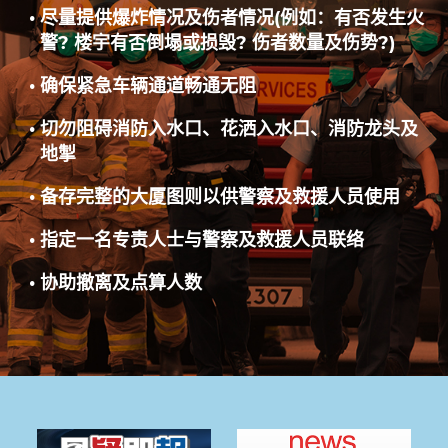
尽量提供爆炸情况及伤者情况(例如：有否发生火
警? 楼宇有否倒塌或损毁? 伤者数量及伤势?)
确保紧急车辆通道畅通无阻
切勿阻碍消防入水口、花洒入水口、消防龙头及
地掣
备存完整的大厦图则以供警察及救援人员使用
指定一名专责人士与警察及救援人员联络
协助撤离及点算人数