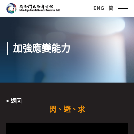
ENG
简
加強應變能力
< 返回
閃、避、求