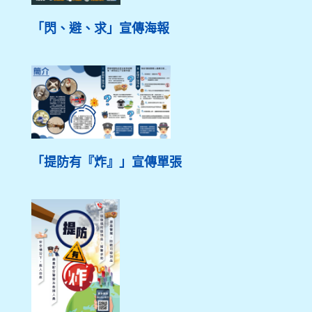
「閃、避、求」宣傳海報
「提防有『炸』」宣傳單張