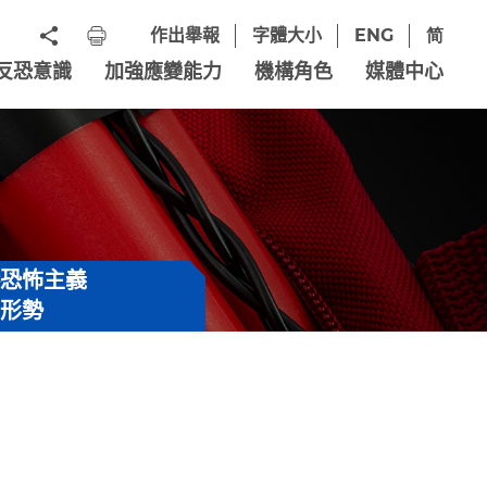
作出舉報
字體大小
ENG
简
反恐意識
加強應變能力
機構角色
媒體中心
港恐怖主義
脅形勢