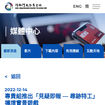
ENG
简
媒體中心
最新消息
影片
下載內容
有用連結
互動天地
返回
2022-12-14
專責組推出「見疑即報 — 尋跡特工」
擴增實景遊戲