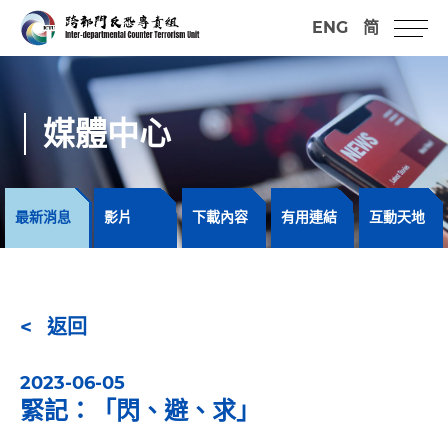
ENG
简
媒體中心
最新消息
影片
下載內容
有用連結
互動天地
返回
2023-06-05
緊記：「閃、避、求」