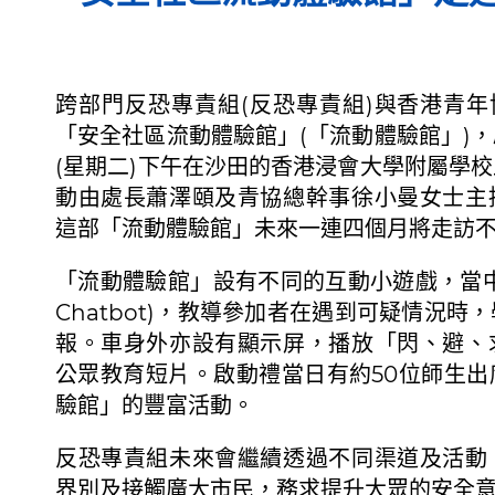
跨部門反恐專責組(反恐專責組)與香港青年
「安全社區流動體驗館」(「流動體驗館」)
(星期二)下午在沙田的香港浸會大學附屬學
動由處長蕭澤頤及青協總幹事徐小曼女士主
這部「流動體驗館」未來一連四個月將走訪
「流動體驗館」設有不同的互動小遊戲，當中
Chatbot)，教導參加者在遇到可疑情況時
報。車身外亦設有顯示屏，播放「閃、避、
公眾教育短片。啟動禮當日有約50位師生出
驗館」的豐富活動。
反恐專責組未來會繼續透過不同渠道及活動
界別及接觸廣大市民，務求提升大眾的安全