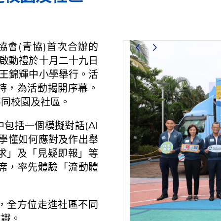
協會(青協)首次合辦的
，啟動禮於十月二十九日
校王錦輝中小學舉行。活
持，為活動揭開序幕。
不同校園及社區。
包括一個模擬對話(AI
，學懂如何應對及作出舉
求」及「見疑即報」等
席，率先體驗「流動體
，全方位走進社區不同
意識。