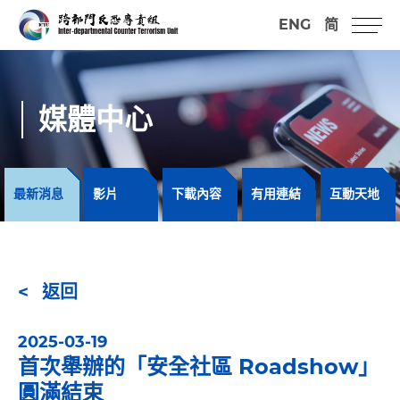
ENG
简
媒體中心
最新消息
影片
下載內容
有用連結
互動天地
返回
2025-03-19
首次舉辦的「安全社區 Roadshow」
圓滿結束