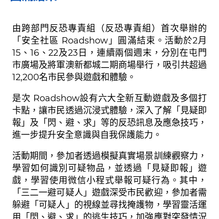
由跨部門反恐專責組（反恐專責組）首次舉辦的
「安全社區 Roadshow」圓滿結束。活動於2月
15、16、22及23日，連續兩個週末，分別在屯門
市廣場及將軍澳新都城二期商場舉行，吸引共超過
12,200名市民參與遊戲和體驗。
是次 Roadshow設有六大全新互動遊戲及多個打
卡點，讓市民透過沉浸式體驗，深入了解「見疑即
報」及「閃、避、求」等的反恐訊息及應急技巧，
進一步提升安全意識與自我保護能力。
活動期間，參加者透過模擬真實場景訓練觀察力，
學習如何識別可疑物品，並透過「見疑即報」遊
戲，學習使用微信小程式舉報可疑行為。其中，
「三二一避可疑人」遊戲深受市民歡迎，參加者需
躲避「可疑人」的視線並尋找掩護物，學習靈活運
用「閃、避、求」的逃生技巧，加強應對突發情況