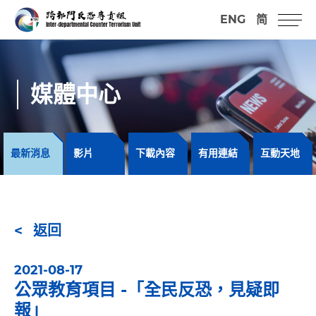
ENG
简
媒體中心
最新消息
影片
下載內容
有用連結
互動天地
返回
2021-08-17
公眾教育項目 -「全民反恐，見疑即
報」