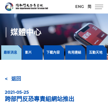
ENG
简
媒體中心
最新消息
影片
下載內容
有用連結
互動天地
返回
2021-05-25
跨部門反恐專責組網站推出